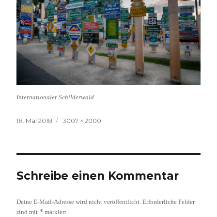
Internationaler Schilderwald
Veröffentlicht
Volle
18. Mai 2018
3007 × 2000
am
Größe
Schreibe einen Kommentar
Deine E-Mail-Adresse wird nicht veröffentlicht.
Erforderliche Felder
*
sind mit
markiert