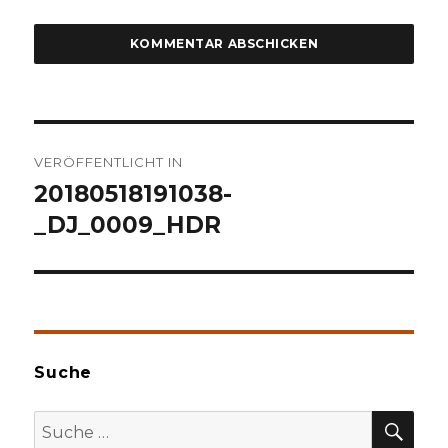
Beitragsnavigation
VERÖFFENTLICHT IN
20180518191038-
_DJ_0009_HDR
Suche
SU
Suche