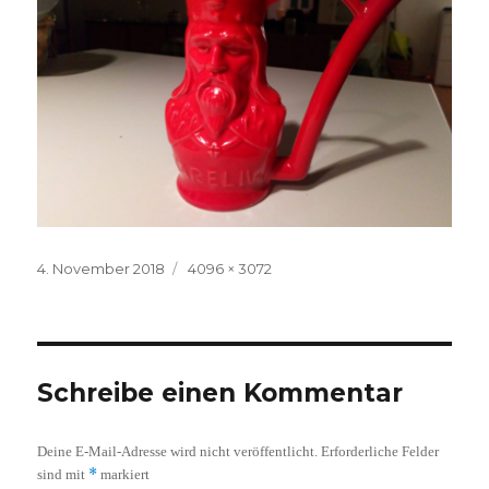
Veröffentlicht
Volle
4. November 2018
4096 × 3072
am
Größe
Schreibe einen Kommentar
Deine E-Mail-Adresse wird nicht veröffentlicht.
Erforderliche Felder
*
sind mit
markiert