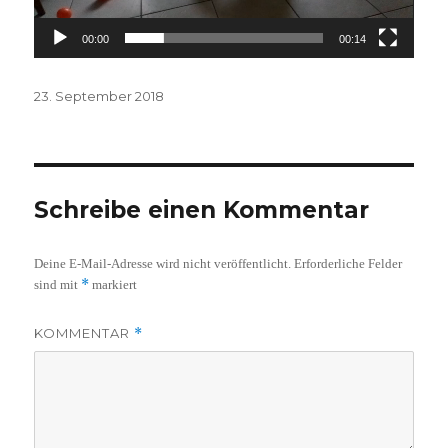
00:00
00:14
Veröffentlicht
23. September 2018
am
Schreibe einen Kommentar
Deine E-Mail-Adresse wird nicht veröffentlicht.
Erforderliche Felder
*
sind mit
markiert
KOMMENTAR
*