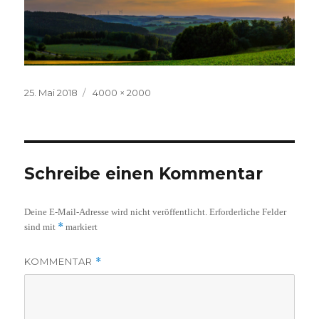
Veröffentlicht
Volle
25. Mai 2018
4000 × 2000
am
Größe
Schreibe einen Kommentar
Deine E-Mail-Adresse wird nicht veröffentlicht.
Erforderliche Felder
*
sind mit
markiert
KOMMENTAR
*