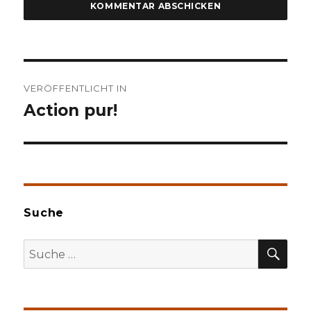
Beitragsnavigation
VERÖFFENTLICHT IN
Action pur!
Suche
SU
Suche
nach: