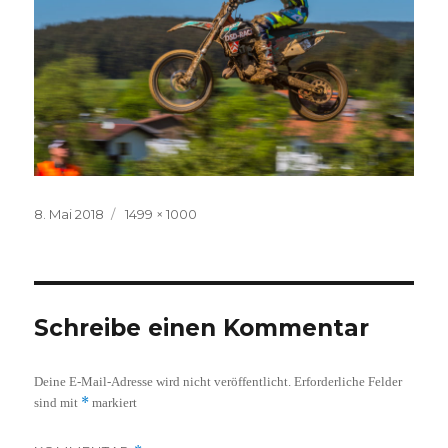
Veröffentlicht
Volle
8. Mai 2018
1499 × 1000
am
Größe
Schreibe einen Kommentar
Deine E-Mail-Adresse wird nicht veröffentlicht.
Erforderliche Felder
*
sind mit
markiert